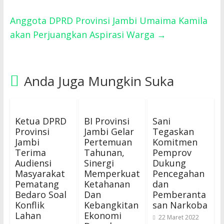
Anggota DPRD Provinsi Jambi Umaima Kamila
akan Perjuangkan Aspirasi Warga
→
Anda Juga Mungkin Suka
Ketua DPRD
BI Provinsi
Sani
Provinsi
Jambi Gelar
Tegaskan
Jambi
Pertemuan
Komitmen
Terima
Tahunan,
Pemprov
Audiensi
Sinergi
Dukung
Masyarakat
Memperkuat
Pencegahan
Pematang
Ketahanan
dan
Bedaro Soal
Dan
Pemberanta
Konflik
Kebangkitan
san Narkoba
Lahan
Ekonomi
22 Maret 2022