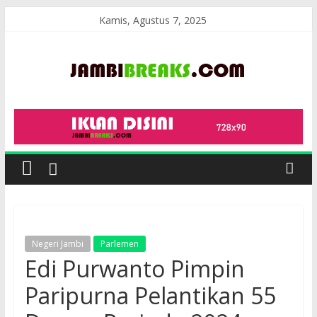
Skip
Kamis, Agustus 7, 2025
to
content
JambiBreaks
Negeri Jambi
Parlemen
Edi Purwanto Pimpin
Paripurna Pelantikan 55