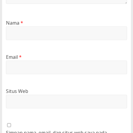
Nama
*
Email
*
Situs Web
Simpan nama, email, dan situs web saya pada