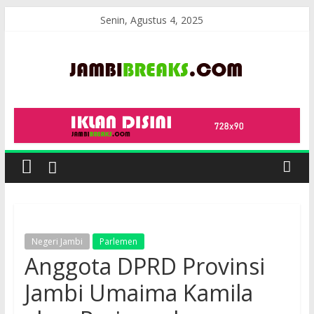
Skip
Senin, Agustus 4, 2025
to
content
JambiBreaks
Negeri Jambi
Parlemen
Anggota DPRD Provinsi
Jambi Umaima Kamila