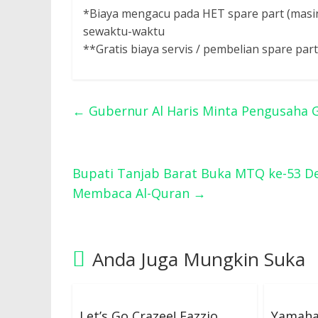
*Biaya mengacu pada HET spare part (masi
sewaktu-waktu
**Gratis biaya servis / pembelian spare part.
←
Gubernur Al Haris Minta Pengusaha G
Bupati Tanjab Barat Buka MTQ ke-53 D
Membaca Al-Quran
→
Anda Juga Mungkin Suka
Let’s Go Crazee! Fazzio
Yamaha