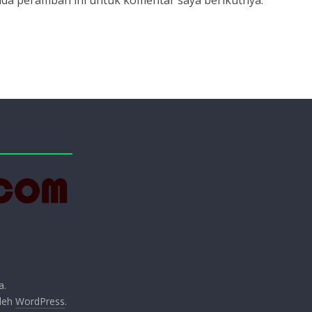
ada peramban ini untuk komentar saya berikutnya.
a.
oleh
WordPress
.