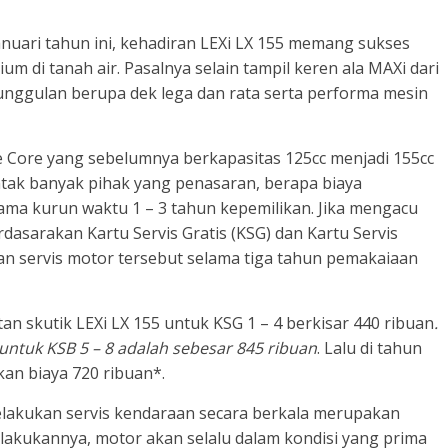
anuari tahun ini, kehadiran LEXi LX 155 memang sukses
um di tanah air. Pasalnya selain tampil keren ala MAXi dari
 keunggulan berupa dek lega dan rata serta performa mesin
Core yang sebelumnya berkapasitas 125cc menjadi 155cc
tak banyak pihak yang penasaran, berapa biaya
lama kurun waktu 1 – 3 tahun kepemilikan. Jika mengacu
dasarakan Kartu Servis Gratis (KSG) dan Kartu Servis
tan servis motor tersebut selama tiga tahun pemakaiaan
an skutik LEXi LX 155 untuk KSG 1 – 4 berkisar 440 ribuan
.
untuk KSB 5 – 8 adalah sebesar 845 ribuan
. Lalu di tahun
kan biaya 720 ribuan*.
lakukan servis kendaraan secara berkala merupakan
akukannya, motor akan selalu dalam kondisi yang prima