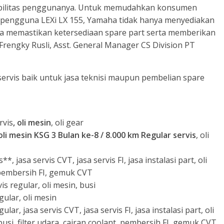
bilitas penggunanya. Untuk memudahkan konsumen
 pengguna LEXi LX 155, Yamaha tidak hanya menyediakan
uga memastikan ketersediaan spare part serta memberikan
rengky Rusli, Asst. General Manager CS Division PT
a servis baik untuk jasa teknisi maupun pembelian spare
rvis
, oli mesin
, oli gear
 oli mesin KSG 3 Bulan ke-8 / 8.000 km Regular servis
, oli
, jasa servis CVT, jasa servis FI, jasa instalasi part, oli
t, pembersih FI, gemuk CVT
s regular, oli mesin, busi
gular, oli mesin
ar, jasa servis CVT, jasa servis FI, jasa instalasi part, oli
 busi, filter udara, cairan coolant, pembersih FI, gemuk CVT,