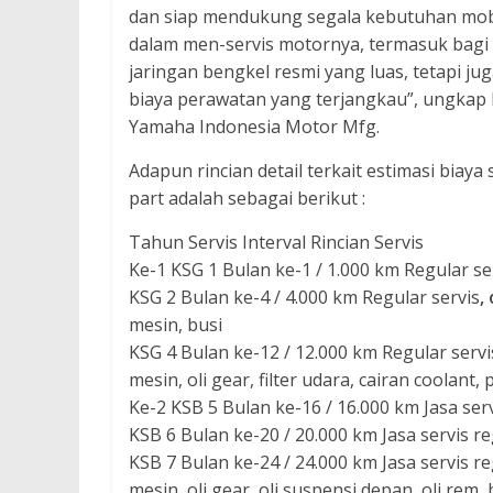
dan siap mendukung segala kebutuhan mo
dalam men-servis motornya, termasuk bagi
jaringan bengkel resmi yang luas, tetapi j
biaya perawatan yang terjangkau”, ungkap F
Yamaha Indonesia Motor Mfg.
Adapun rincian detail terkait estimasi biay
part adalah sebagai berikut :
Tahun Servis Interval Rincian Servis
Ke-1 KSG 1 Bulan ke-1 / 1.000 km Regular se
KSG 2 Bulan ke-4 / 4.000 km Regular servis
,
mesin, busi
KSG 4 Bulan ke-12 / 12.000 km Regular servis**
mesin, oli gear, filter udara, cairan coolan
Ke-2 KSB 5 Bulan ke-16 / 16.000 km Jasa servi
KSB 6 Bulan ke-20 / 20.000 km Jasa servis re
KSB 7 Bulan ke-24 / 24.000 km Jasa servis regul
mesin, oli gear, oli suspensi depan, oli rem,