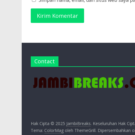
Simpan nama, email, dan situs web saya p
Contact
Hak Cipta © 2025
JambiBreaks
. Keseluruhan Hak Cipt
Tema:
ColorMag
oleh ThemeGrill. Dipersembahkan 