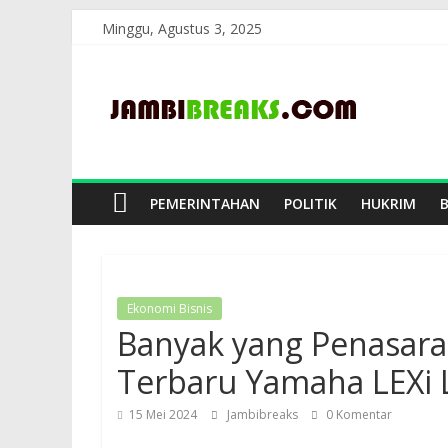
Skip
Minggu, Agustus 3, 2025
to
JambiBreaks
content
PEMERINTAHAN
POLITIK
HUKRIM
Ekonomi Bisnis
Banyak yang Penasaran
Terbaru Yamaha LEXi 
15 Mei 2024
Jambibreaks
0 Komentar