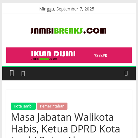
Skip
Minggu, September 7, 2025
to
content
JambiBreaks
Kota Jambi
Pemerintahan
Masa Jabatan Walikota
Habis, Ketua DPRD Kota