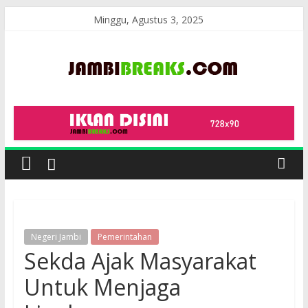
Skip
Minggu, Agustus 3, 2025
to
content
JambiBreaks
Negeri Jambi
Pemerintahan
Sekda Ajak Masyarakat
Untuk Menjaga