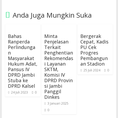
Anda Juga Mungkin Suka
Bahas
Minta
Bergerak
Ranperda
Penjelasan
Cepat, Kadis
Perlindunga
Terkait
PU Cek
n
Penghentian
Progres
Masyarakat
Rekomendas
Pembangun
Hukum Adat,
i Layanan
an Stadion
Pansus IV
SKTM,
25 Juli 2024
0
DPRD Jambi
Komisi IV
Stuba ke
DPRD Provin
DPRD Kalsel
si Jambi
Panggil
24 Juli 2023
0
Dinkes
3 Januari 2025
0