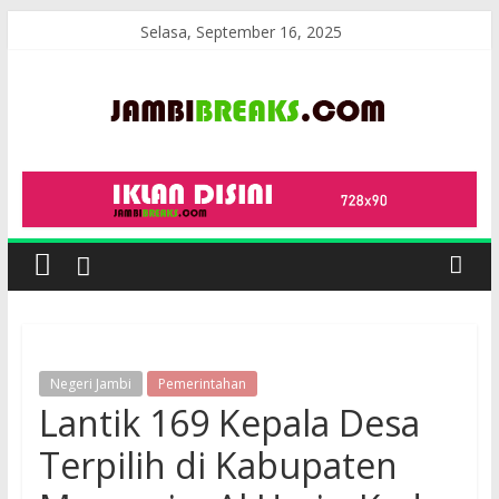
Skip
Selasa, September 16, 2025
to
content
JambiBreaks
Negeri Jambi
Pemerintahan
Lantik 169 Kepala Desa
Terpilih di Kabupaten