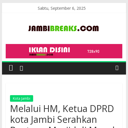
Skip
Sabtu, September 6, 2025
to
content
JambiBreaks
Kota Jambi
Melalui HM, Ketua DPRD
kota Jambi Serahkan