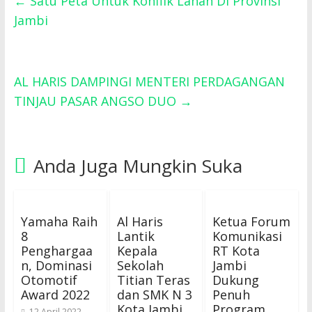
←
Satu Peta Untuk Konflik Lahan Di Provinsi
Jambi
AL HARIS DAMPINGI MENTERI PERDAGANGAN
TINJAU PASAR ANGSO DUO
→
Anda Juga Mungkin Suka
Yamaha Raih
Al Haris
Ketua Forum
8
Lantik
Komunikasi
Penghargaa
Kepala
RT Kota
n, Dominasi
Sekolah
Jambi
Otomotif
Titian Teras
Dukung
Award 2022
dan SMK N 3
Penuh
Kota Jambi
Program
12 April 2022