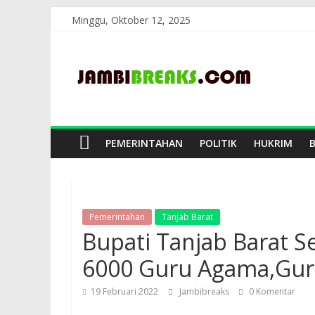
Skip
Minggu, Oktober 12, 2025
to
JambiBreaks
content
PEMERINTAHAN
POLITIK
HUKRIM
Pemerintahan
Tanjab Barat
Bupati Tanjab Barat 
6000 Guru Agama,Guru
19 Februari 2022
Jambibreaks
0 Komentar