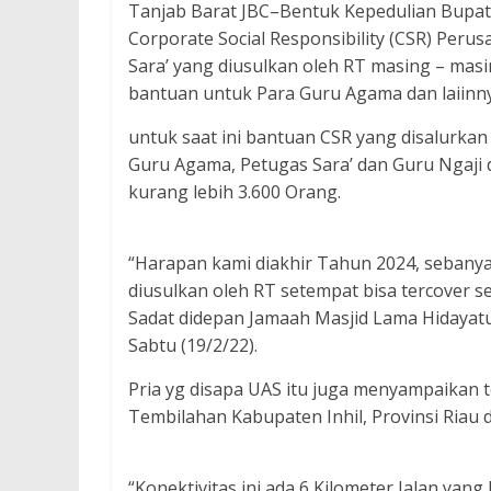
Tanjab Barat JBC–Bentuk Kepedulian Bupat
Corporate Social Responsibility (CSR) Per
Sara’ yang diusulkan oleh RT masing – mas
bantuan untuk Para Guru Agama dan laiinnya
untuk saat ini bantuan CSR yang disalurka
Guru Agama, Petugas Sara’ dan Guru Ngaji 
kurang lebih 3.600 Orang.
“Harapan kami diakhir Tahun 2024, sebanya
diusulkan oleh RT setempat bisa tercover 
Sadat didepan Jamaah Masjid Lama Hidayatu
Sabtu (19/2/22).
Pria yg disapa UAS itu juga menyampaikan 
Tembilahan Kabupaten Inhil, Provinsi Riau
“Konektivitas ini ada 6 Kilometer Jalan yan