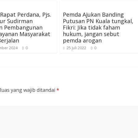
Rapat Perdana, Pjs.
Pemda Ajukan Banding
ur Sudirman
Putusan PN Kuala tungkal,
an Pembangunan
Fikri: Jika tidak faham
layanan Masyarakat
hukum, jangan sebut
erjalan
pemda arogan
mber 2024
0
25 Juli 2022
0
Ruas yang wajib ditandai
*