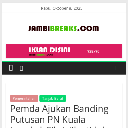
Skip
Rabu, Oktober 8, 2025
to
content
JambiBreaks
Pemerintahan
Tanjab Barat
Pemda Ajukan Banding
Putusan PN Kuala