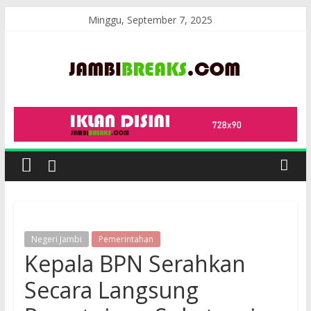
Skip
Minggu, September 7, 2025
to
content
JambiBreaks
Negeri Jambi
Pemerintahan
Kepala BPN Serahkan
Secara Langsung