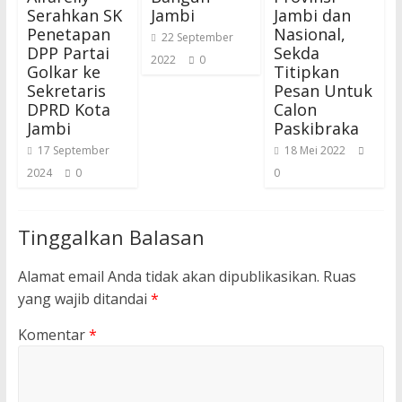
Serahkan SK
Jambi
Jambi dan
Penetapan
Nasional,
22 September
DPP Partai
Sekda
2022
0
Golkar ke
Titipkan
Sekretaris
Pesan Untuk
DPRD Kota
Calon
Jambi
Paskibraka
17 September
18 Mei 2022
2024
0
0
Tinggalkan Balasan
Alamat email Anda tidak akan dipublikasikan.
Ruas
yang wajib ditandai
*
Komentar
*