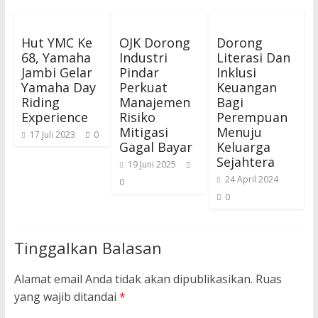
Hut YMC Ke
OJK Dorong
Dorong
68, Yamaha
Industri
Literasi Dan
Jambi Gelar
Pindar
Inklusi
Yamaha Day
Perkuat
Keuangan
Riding
Manajemen
Bagi
Experience
Risiko
Perempuan
Mitigasi
Menuju
17 Juli 2023
0
Gagal Bayar
Keluarga
Sejahtera
19 Juni 2025
24 April 2024
0
0
Tinggalkan Balasan
Alamat email Anda tidak akan dipublikasikan.
Ruas
yang wajib ditandai
*