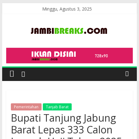
Skip
Minggu, Agustus 3, 2025
to
content
JambiBreaks
Pemerintahan
Tanjab Barat
Bupati Tanjung Jabung
Barat Lepas 333 Calon