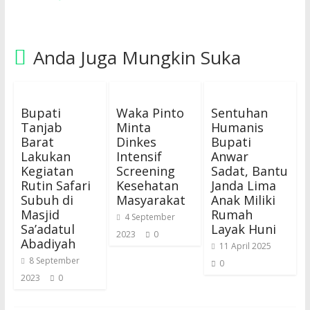
Anda Juga Mungkin Suka
Bupati
Waka Pinto
Sentuhan
Tanjab
Minta
Humanis
Barat
Dinkes
Bupati
Lakukan
Intensif
Anwar
Kegiatan
Screening
Sadat, Bantu
Rutin Safari
Kesehatan
Janda Lima
Subuh di
Masyarakat
Anak Miliki
Masjid
Rumah
4 September
Sa’adatul
Layak Huni
2023
0
Abadiyah
11 April 2025
8 September
0
2023
0