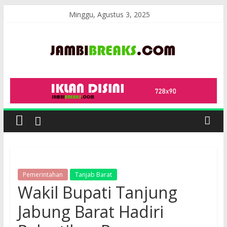
Skip
Minggu, Agustus 3, 2025
to
content
JambiBreaks
Pemerintahan
Tanjab Barat
Wakil Bupati Tanjung
Jabung Barat Hadiri