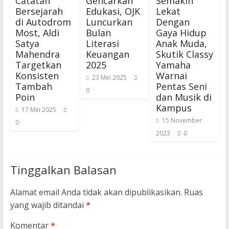
Catatan
Gencarkan
Semakin
Bersejarah
Edukasi, OJK
Lekat
di Autodrom
Luncurkan
Dengan
Most, Aldi
Bulan
Gaya Hidup
Satya
Literasi
Anak Muda,
Mahendra
Keuangan
Skutik Classy
Targetkan
2025
Yamaha
Konsisten
Warnai
23 Mei 2025
Tambah
Pentas Seni
0
Poin
dan Musik di
Kampus
17 Mei 2025
15 November
0
2023
0
Tinggalkan Balasan
Alamat email Anda tidak akan dipublikasikan.
Ruas
yang wajib ditandai
*
Komentar
*