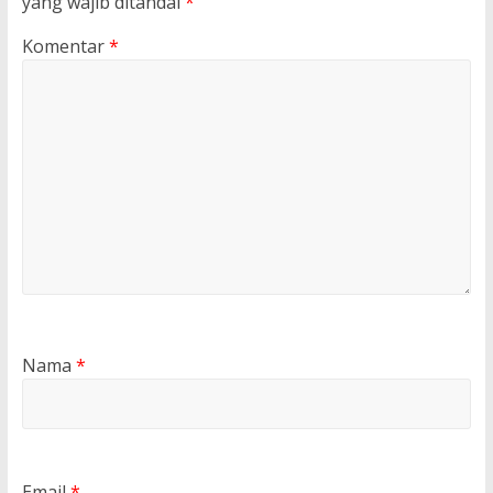
yang wajib ditandai
*
Komentar
*
Nama
*
Email
*