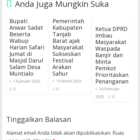
Anda Juga Mungkin Suka
Bupati
Pemerintah
Anwar Sadat
Kabupaten
Ketua DPRD
Beserta
Tanjab
Imbau
Wabup
Barat ajak
Masyarakat
Harian Safari
Masyarakat
Waspada
Jumat di
Sukseskan
Banjir dan
Masjid Darul
Festival
Minta
Salam Desa
Arakan
Pemkot
Muntialo
Sahur
Prioritaskan
Penanganan
14 Januari 2022
10 Maret 2025
0
0
24 Februari
2025
0
Tinggalkan Balasan
Alamat email Anda tidak akan dipublikasikan.
Ruas