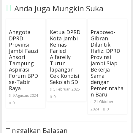
Anda Juga Mungkin Suka
Anggota
Ketua DPRD
Prabowo-
DPRD
Kota Jambi
Gibran
Provinsi
Kemas
Dilantik,
Jambi Fauzi
Faried
Hafiz: DPRD
Ansori
Alfarelly
Provinsi
Tampung
Turun
Jambi Siap
Aspirasi
lapangan
Bekerja
Forum BPD
Cek Kondisi
Sama
se-Tabir
Sekolah SD
dengan
Raya
Pemerintaha
5 Februari 2025
n Baru
9 Agustus 2024
0
21 Oktober
0
2024
0
Tinggalkan Balasan