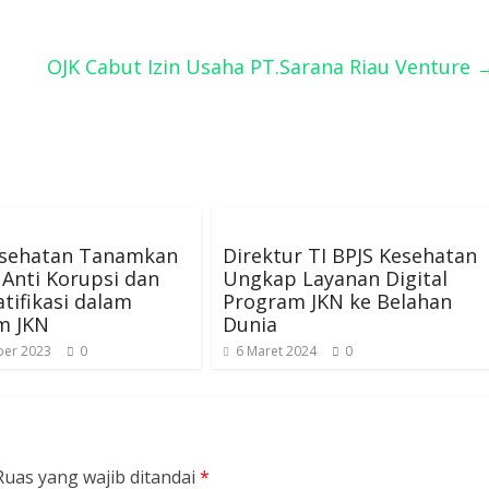
OJK Cabut Izin Usaha PT.Sarana Riau Venture
esehatan Tanamkan
Direktur TI BPJS Kesehatan
Anti Korupsi dan
Ungkap Layanan Digital
atifikasi dalam
Program JKN ke Belahan
m JKN
Dunia
er 2023
0
6 Maret 2024
0
Ruas yang wajib ditandai
*