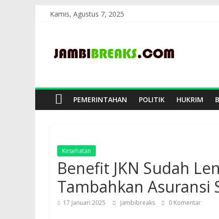
Skip
Kamis, Agustus 7, 2025
to
JambiBreaks
content
PEMERINTAHAN
POLITIK
HUKRIM
Kesehatan
Benefit JKN Sudah Len
Tambahkan Asuransi 
17 Januari 2025
Jambibreaks
0 Komentar