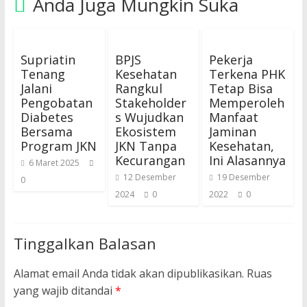
Anda Juga Mungkin Suka
Supriatin
BPJS
Pekerja
Tenang
Kesehatan
Terkena PHK
Jalani
Rangkul
Tetap Bisa
Pengobatan
Stakeholder
Memperoleh
Diabetes
s Wujudkan
Manfaat
Bersama
Ekosistem
Jaminan
Program JKN
JKN Tanpa
Kesehatan,
Kecurangan
Ini Alasannya
6 Maret 2025
12 Desember
19 Desember
0
2024
0
2022
0
Tinggalkan Balasan
Alamat email Anda tidak akan dipublikasikan.
Ruas
yang wajib ditandai
*