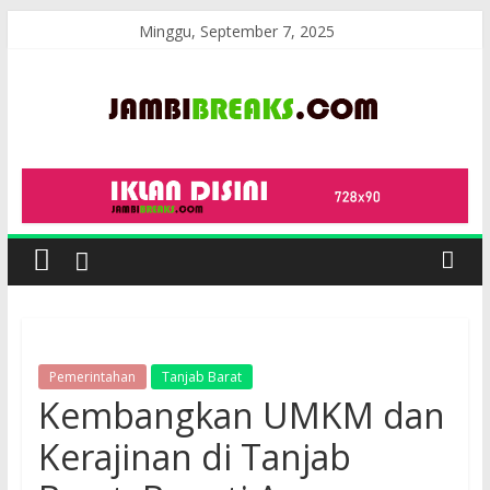
Skip
Minggu, September 7, 2025
to
content
JambiBreaks
Pemerintahan
Tanjab Barat
Kembangkan UMKM dan
Kerajinan di Tanjab