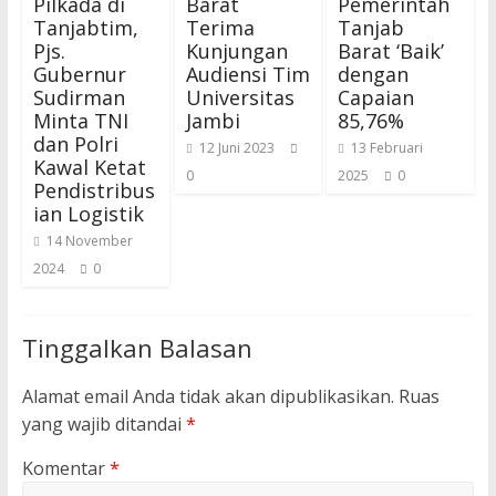
Pilkada di
Barat
Pemerintah
Tanjabtim,
Terima
Tanjab
Pjs.
Kunjungan
Barat ‘Baik’
Gubernur
Audiensi Tim
dengan
Sudirman
Universitas
Capaian
Minta TNI
Jambi
85,76%
dan Polri
12 Juni 2023
13 Februari
Kawal Ketat
0
2025
0
Pendistribus
ian Logistik
14 November
2024
0
Tinggalkan Balasan
Alamat email Anda tidak akan dipublikasikan.
Ruas
yang wajib ditandai
*
Komentar
*