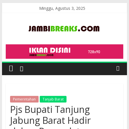
Skip
Minggu, Agustus 3, 2025
to
content
JambiBreaks
Pemerintahan
Tanjab Barat
Pjs Bupati Tanjung
Jabung Barat Hadir