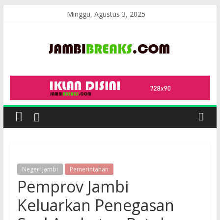
Skip
Minggu, Agustus 3, 2025
to
content
JambiBreaks
Negeri Jambi
Pemerintahan
Pemprov Jambi
Keluarkan Penegasan