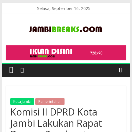
Skip
Selasa, September 16, 2025
to
content
JambiBreaks
Kota Jambi
Pemerintahan
Komisi II DPRD Kota
Jambi Lakukan Rapat