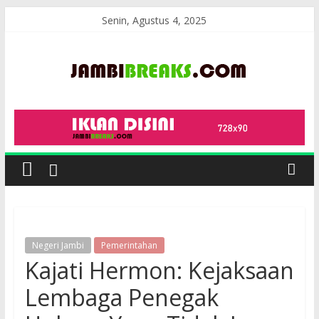
Skip
Senin, Agustus 4, 2025
to
content
JambiBreaks
Negeri Jambi
Pemerintahan
Kajati Hermon: Kejaksaan
Lembaga Penegak