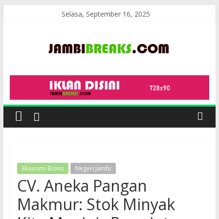
Skip
Selasa, September 16, 2025
to
content
JambiBreaks
Ekonomi Bisnis
Negeri Jambi
CV. Aneka Pangan
Makmur: Stok Minyak