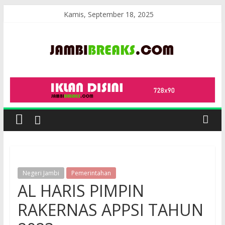
Skip
Kamis, September 18, 2025
to
content
JambiBreaks
Negeri Jambi
Pemerintahan
AL HARIS PIMPIN
RAKERNAS APPSI TAHUN