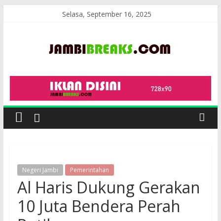
Skip
Selasa, September 16, 2025
to
content
JambiBreaks
Negeri Jambi
Pemerintahan
Al Haris Dukung Gerakan
10 Juta Bendera Perah