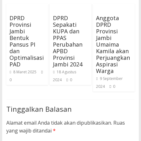
DPRD
DPRD
Anggota
Provinsi
Sepakati
DPRD
Jambi
KUPA dan
Provinsi
Bentuk
PPAS
Jambi
Pansus PI
Perubahan
Umaima
dan
APBD
Kamila akan
Optimalisasi
Provinsi
Perjuangkan
PAD
Jambi 2024
Aspirasi
Warga
8 Maret 2025
18 Agustus
9 September
0
2024
0
2024
0
Tinggalkan Balasan
Alamat email Anda tidak akan dipublikasikan.
Ruas
yang wajib ditandai
*