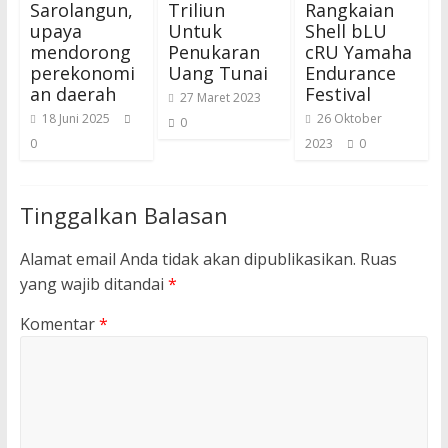
Sarolangun,
Triliun
Rangkaian
upaya
Untuk
Shell bLU
mendorong
Penukaran
cRU Yamaha
perekonomi
Uang Tunai
Endurance
an daerah
Festival
27 Maret 2023
18 Juni 2025
26 Oktober
0
0
2023
0
Tinggalkan Balasan
Alamat email Anda tidak akan dipublikasikan.
Ruas
yang wajib ditandai
*
Komentar
*