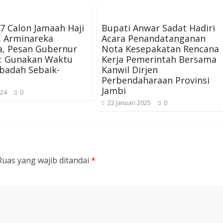
7 Calon Jamaah Haji
Bupati Anwar Sadat Hadiri
. Arminareka
Acara Penandatanganan
a, Pesan Gubernur
Nota Kesepakatan Rencana
s: Gunakan Waktu
Kerja Pemerintah Bersama
badah Sebaik-
Kanwil Dirjen
a
Perbendaharaan Provinsi
Jambi
024
0
22 Januari 2025
0
Ruas yang wajib ditandai
*