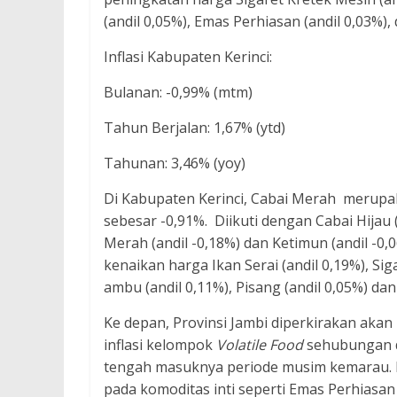
(andil 0,05%), Emas Perhiasan (andil 0,03%),
Inflasi Kabupaten Kerinci:
Bulanan: -0,99% (mtm)
Tahun Berjalan: 1,67% (ytd)
Tahunan: 3,46% (yoy)
Di Kabupaten Kerinci, Cabai Merah merupa
sebesar -0,91%. Diikuti dengan Cabai Hijau 
Merah (andil -0,18%) dan Ketimun (andil -0,
kenaikan harga Ikan Serai (andil 0,19%), Si
ambu (andil 0,11%), Pisang (andil 0,05%) da
Ke depan, Provinsi Jambi diperkirakan akan
inflasi kelompok
Volatile Food
sehubungan d
tengah masuknya periode musim kemarau. Le
pada komoditas inti seperti Emas Perhiasan