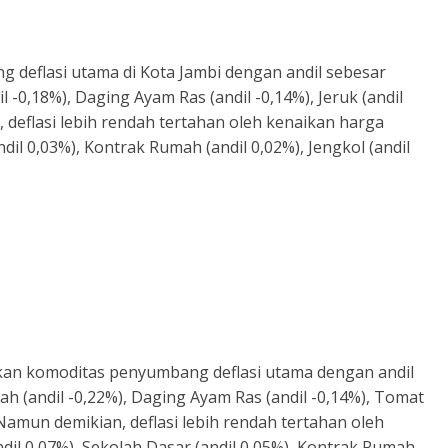
ng deflasi utama di Kota Jambi dengan andil sebesar
-0,18%), Daging Ayam Ras (andil -0,14%), Jeruk (andil
in, deflasi lebih rendah tertahan oleh kenaikan harga
dil 0,03%), Kontrak Rumah (andil 0,02%), Jengkol (andil
an komoditas penyumbang deflasi utama dengan andil
h (andil -0,22%), Daging Ayam Ras (andil -0,14%), Tomat
 Namun demikian, deflasi lebih rendah tertahan oleh
dil 0,07%), Sekolah Dasar (andil 0,05%), Kontrak Rumah