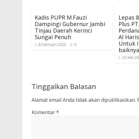
Kadis PUPR M.Fauzi
Lepas 8
Dampingi Gubernur Jambi
Plus PT
Tinjau Daerah Kerinci
Perdan
Sungai Penuh
Al Hari
Untuk I
8 Februari 2022
0
baikny
25 Mei 2
Tinggalkan Balasan
Alamat email Anda tidak akan dipublikasikan.
Komentar
*