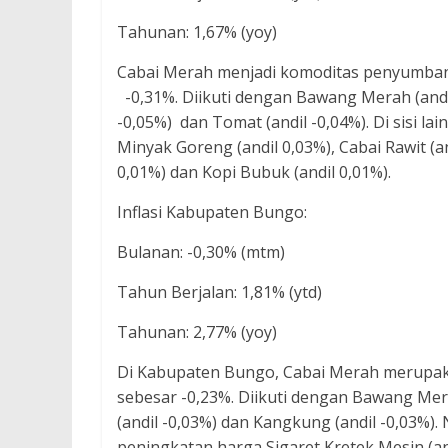
Tahunan: 1,67% (yoy)
Cabai Merah menjadi komoditas penyumba
-0,31%. Diikuti dengan Bawang Merah (andil 
-0,05%) dan Tomat (andil -0,04%). Di sisi la
Minyak Goreng (andil 0,03%), Cabai Rawit (an
0,01%) dan Kopi Bubuk (andil 0,01%).
Inflasi Kabupaten Bungo:
Bulanan: -0,30% (mtm)
Tahun Berjalan: 1,81% (ytd)
Tahunan: 2,77% (yoy)
Di Kabupaten Bungo, Cabai Merah merupak
sebesar -0,23%. Diikuti dengan Bawang Mera
(andil -0,03%) dan Kangkung (andil -0,03%).
peningkatan harga Sigaret Kretek Mesin (an