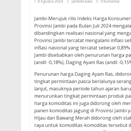
8 Agustus 2024
Jambibreaks
0 Komentar
Jambi-Merujuk rilis Indeks Harga Konsumen (
Provinsi Jambi pada Bulan Juli 2024 mengala
dibandingkan realisasi nasional yang menga
Provinsi Jambi tercatat mengalami inflasi seb
inflasi nasional yang tercatat sebesar 0,89% 
Jambi disebabkan oleh penurunan harga pa
(andil -0,18%), Daging Ayam Ras (andil -0,15
Penurunan harga Daging Ayam Ras, didorong
tingkat permintaan pasca berlalunya serang
lanjut, masuknya periode tahun ajaran baru
menurunkan tingkat permintaan produk pad
harga komoditas ini juga didorong oleh m
panen komoditas jagung di Provinsi Jambi y
Hijau dan Bawang Merah didorong oleh stab
raya untuk komoditas-komoditas tersebut di