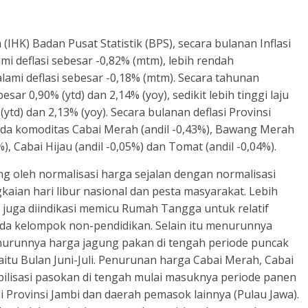
IHK) Badan Pusat Statistik (BPS), secara bulanan Inflasi
mi deflasi sebesar -0,82% (mtm), lebih rendah
lami deflasi sebesar -0,18% (mtm). Secara tahunan
esar 0,90% (ytd) dan 2,14% (yoy), sedikit lebih tinggi laju
(ytd) dan 2,13% (yoy). Secara bulanan deflasi Provinsi
da komoditas Cabai Merah (andil -0,43%), Bawang Merah
%), Cabai Hijau (andil -0,05%) dan Tomat (andil -0,04%).
 oleh normalisasi harga sejalan dengan normalisasi
kaian hari libur nasional dan pesta masyarakat. Lebih
 juga diindikasi memicu Rumah Tangga untuk relatif
a kelompok non-pendidikan. Selain itu menurunnya
enurunnya harga jagung pakan di tengah periode puncak
aitu Bulan Juni-Juli. Penurunan harga Cabai Merah, Cabai
ilisasi pasokan di tengah mulai masuknya periode panen
 Provinsi Jambi dan daerah pemasok lainnya (Pulau Jawa).