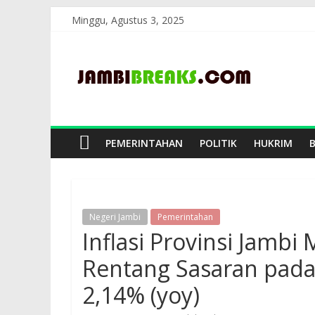
Skip
Minggu, Agustus 3, 2025
to
JambiBreaks
content
PEMERINTAHAN
POLITIK
HUKRIM
Negeri Jambi
Pemerintahan
Inflasi Provinsi Jamb
Rentang Sasaran pada 
2,14% (yoy)