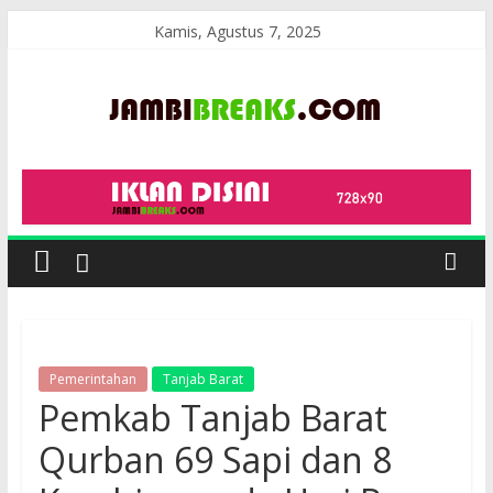
Skip
Kamis, Agustus 7, 2025
to
content
JambiBreaks
Pemerintahan
Tanjab Barat
Pemkab Tanjab Barat
Qurban 69 Sapi dan 8