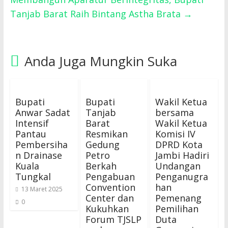
Tanjab Barat Raih Bintang Astha Brata
→
Anda Juga Mungkin Suka
Bupati
Bupati
Wakil Ketua
Anwar Sadat
Tanjab
bersama
Intensif
Barat
Wakil Ketua
Pantau
Resmikan
Komisi IV
Pembersiha
Gedung
DPRD Kota
n Drainase
Petro
Jambi Hadiri
Kuala
Berkah
Undangan
Tungkal
Pengabuan
Penganugra
Convention
han
13 Maret 2025
Center dan
Pemenang
0
Kukuhkan
Pemilihan
Forum TJSLP
Duta