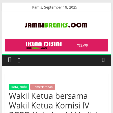
Skip
Kamis, September 18, 2025
to
content
JambiBreaks
Kota Jambi
Pemerintahan
Wakil Ketua bersama
Wakil Ketua Komisi IV