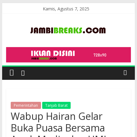
Skip
Kamis, Agustus 7, 2025
to
content
JambiBreaks
Pemerintahan
Tanjab Barat
Wabup Hairan Gelar
Buka Puasa Bersama