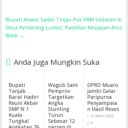
Bupati Anwar Sadat Tinjau Pos PAM Lebaran di
Desa Pematang Lumut, Pastikan Kesiapan Arus
Balik
→
Anda Juga Mungkin Suka
Bupati
Wagub Sani:
DPRD Muaro
Tanjab
Pemprov
Jambi Gelar
Barat Hadiri
Targetkan
Paripurna
Reuni Akbar
Angka
Penyampaia
SMP N 1
Stunting
n Hasil Reses
Kuala
Turun
21 Maret 2022
Tungkal
Sebesar 12
0
Angkatan 76
persen di