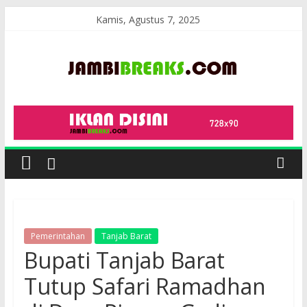
Skip
Kamis, Agustus 7, 2025
to
content
JambiBreaks
Pemerintahan
Tanjab Barat
Bupati Tanjab Barat
Tutup Safari Ramadhan