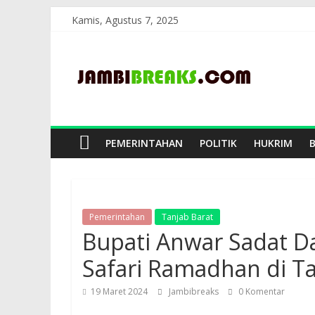
Skip
Kamis, Agustus 7, 2025
to
JambiBreaks
content
PEMERINTAHAN
POLITIK
HUKRIM
Pemerintahan
Tanjab Barat
Bupati Anwar Sadat D
Safari Ramadhan di Ta
19 Maret 2024
Jambibreaks
0 Komentar