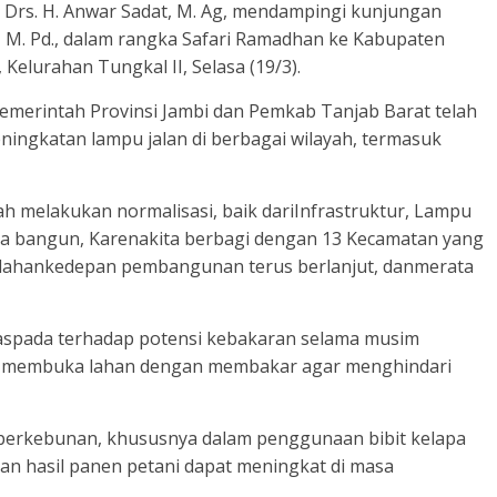
 Drs. H. Anwar Sadat, M. Ag, mendampingi kunjungan
i, M. Pd., dalam rangka Safari Ramadhan ke Kabupaten
 Kelurahan Tungkal II, Selasa (19/3).
merintah Provinsi Jambi dan Pemkab Tanjab Barat telah
ningkatan lampu jalan di berbagai wilayah, termasuk
ah melakukan normalisasi, baik dariInfrastruktur, Lampu
ita bangun, Karenakita berbagi dengan 13 Kecamatan yang
dahankedepan pembangunan terus berlanjut, danmerata
aspada terhadap potensi kebakaran selama musim
k membuka lahan dengan membakar agar menghindari
 perkebunan, khususnya dalam penggunaan bibit kelapa
an hasil panen petani dapat meningkat di masa