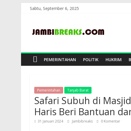
Skip
Sabtu, September 6, 2025
to
JambiBreaks
content
PEMERINTAHAN
POLITIK
HUKRIM
Pemerintahan
Tanjab Barat
Safari Subuh di Masji
Haris Beri Bantuan d
31 Januari 2024
Jambibreaks
0 Komentar