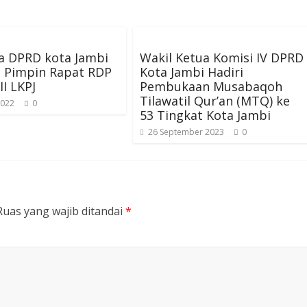
a DPRD kota Jambi
Wakil Ketua Komisi IV DPRD
o Pimpin Rapat RDP
Kota Jambi Hadiri
II LKPJ
Pembukaan Musabaqoh
Tilawatil Qur’an (MTQ) ke
2022
0
53 Tingkat Kota Jambi
26 September 2023
0
Ruas yang wajib ditandai
*