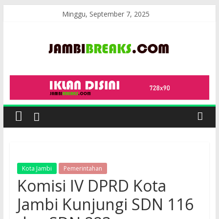
Skip
Minggu, September 7, 2025
to
content
JambiBreaks
Kota Jambi
Pemerintahan
Komisi IV DPRD Kota
Jambi Kunjungi SDN 116