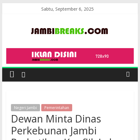
Skip
Sabtu, September 6, 2025
to
content
JambiBreaks
Negeri Jambi
Pemerintahan
Dewan Minta Dinas
Perkebunan Jambi