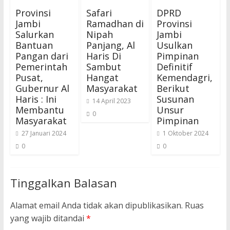
Provinsi
Safari
DPRD
Jambi
Ramadhan di
Provinsi
Salurkan
Nipah
Jambi
Bantuan
Panjang, Al
Usulkan
Pangan dari
Haris Di
Pimpinan
Pemerintah
Sambut
Definitif
Pusat,
Hangat
Kemendagri,
Gubernur Al
Masyarakat
Berikut
Haris : Ini
Susunan
14 April 2023
Membantu
Unsur
0
Masyarakat
Pimpinan
27 Januari 2024
1 Oktober 2024
0
0
Tinggalkan Balasan
Alamat email Anda tidak akan dipublikasikan.
Ruas
yang wajib ditandai
*