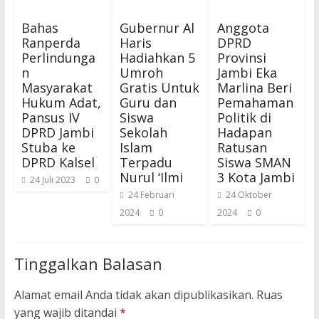
Bahas
Gubernur Al
Anggota
Ranperda
Haris
DPRD
Perlindunga
Hadiahkan 5
Provinsi
n
Umroh
Jambi Eka
Masyarakat
Gratis Untuk
Marlina Beri
Hukum Adat,
Guru dan
Pemahaman
Pansus IV
Siswa
Politik di
DPRD Jambi
Sekolah
Hadapan
Stuba ke
Islam
Ratusan
DPRD Kalsel
Terpadu
Siswa SMAN
Nurul ‘Ilmi
3 Kota Jambi
24 Juli 2023
0
24 Februari
24 Oktober
2024
0
2024
0
Tinggalkan Balasan
Alamat email Anda tidak akan dipublikasikan.
Ruas
yang wajib ditandai
*