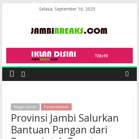
Skip
Selasa, September 16, 2025
to
content
JambiBreaks
Negeri Jambi
Pemerintahan
Provinsi Jambi Salurkan
Bantuan Pangan dari