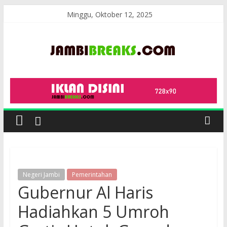
Skip
Minggu, Oktober 12, 2025
to
content
JambiBreaks
Negeri Jambi
Pemerintahan
Gubernur Al Haris
Hadiahkan 5 Umroh