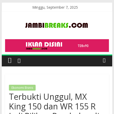
Skip
Minggu, September 7, 2025
to
content
JambiBreaks
Ekonomi Bisnis
Terbukti Unggul, MX
King 150 dan WR 155 R