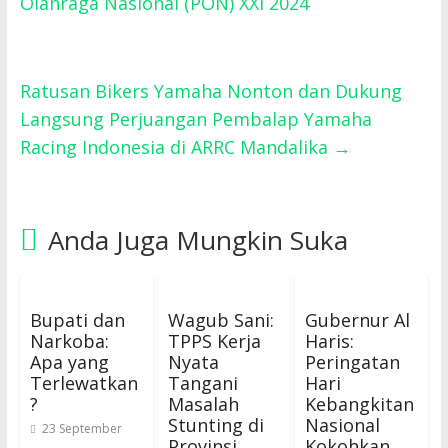
Olahraga Nasional (PON) XXI 2024
Ratusan Bikers Yamaha Nonton dan Dukung
Langsung Perjuangan Pembalap Yamaha
Racing Indonesia di ARRC Mandalika
→
Anda Juga Mungkin Suka
Bupati dan
Wagub Sani:
Gubernur Al
Narkoba:
TPPS Kerja
Haris:
Apa yang
Nyata
Peringatan
Terlewatkan
Tangani
Hari
?
Masalah
Kebangkitan
Stunting di
Nasional
23 September
Provinsi
Kokohkan