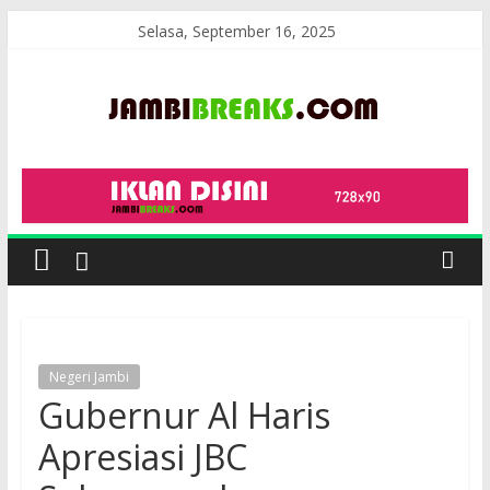
Skip
Selasa, September 16, 2025
to
content
JambiBreaks
Negeri Jambi
Gubernur Al Haris
Apresiasi JBC