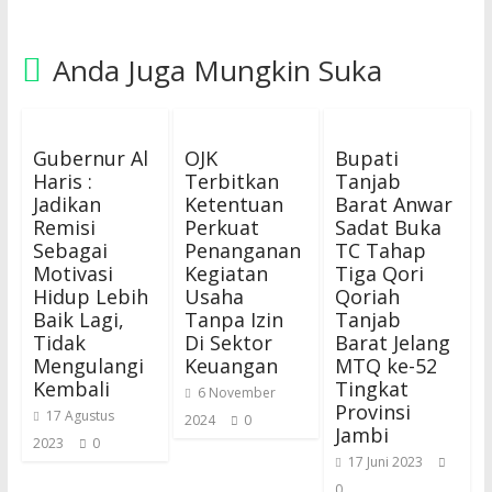
Anda Juga Mungkin Suka
Gubernur Al
OJK
Bupati
Haris :
Terbitkan
Tanjab
Jadikan
Ketentuan
Barat Anwar
Remisi
Perkuat
Sadat Buka
Sebagai
Penanganan
TC Tahap
Motivasi
Kegiatan
Tiga Qori
Hidup Lebih
Usaha
Qoriah
Baik Lagi,
Tanpa Izin
Tanjab
Tidak
Di Sektor
Barat Jelang
Mengulangi
Keuangan
MTQ ke-52
Kembali
Tingkat
6 November
Provinsi
17 Agustus
2024
0
Jambi
2023
0
17 Juni 2023
0