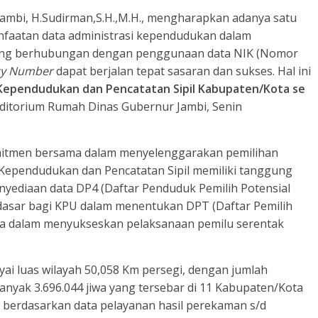
 Jambi, H.Sudirman,S.H.,M.H., mengharapkan adanya satu
faatan data administrasi kependudukan dalam
yang berhubungan dengan penggunaan data NIK (Nomor
ity Number
dapat berjalan tepat sasaran dan sukses. Hal ini
 Kependudukan dan Pencatatan Sipil Kabupaten/Kota se
uditorium Rumah Dinas Gubernur Jambi, Senin
itmen bersama dalam menyelenggarakan pemilihan
 Kependudukan dan Pencatatan Sipil memiliki tanggung
yediaan data DP4 (Daftar Penduduk Pemilih Potensial
 dasar bagi KPU dalam menentukan DPT (Daftar Pemilih
ma dalam menyukseskan pelaksanaan pemilu serentak
ai luas wilayah 50,058 Km persegi, dengan jumlah
nyak 3.696.044 jiwa yang tersebar di 11 Kabupaten/Kota
n berdasarkan data pelayanan hasil perekaman s/d