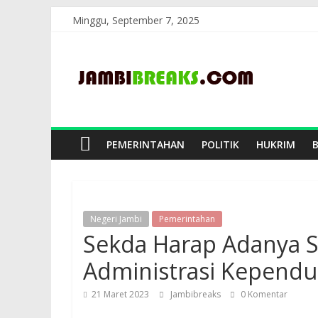
Skip
Minggu, September 7, 2025
to
JambiBreaks
content
PEMERINTAHAN
POLITIK
HUKRIM
Negeri Jambi
Pemerintahan
Sekda Harap Adanya 
Administrasi Kepend
21 Maret 2023
Jambibreaks
0 Komentar