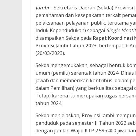
Jambi
– Sekretaris Daerah (Sekda) Provinsi
pemahaman dan kesepakatan terkait peman
pelaksanaan pelayanan publik, terutama 
Induk Kependudukan) sebagai
Single Ident
disampaikan Sekda pada
Rapat Koordinasi
Provinsi Jambi Tahun 2023
, bertempat di A
(20/03/2023).
Sekda mengemukakan, sebagai bentuk kom
umum (pemilu) serentak tahun 2024, Dinas
jawab dan memberikan kontribusi dalam pen
dalam Pemilihan) yang berkualitas sebagai
Tetap) karena itu merupakan tugas bersa
tahun 2024.
Sekda menjelaskan, Provinsi Jambi mempuny
penduduk pada semester II Tahun 2022 seba
dengan jumlah Wajib KTP 2.596.400 jiwa da