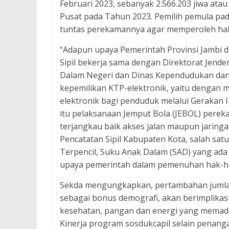
Februari 2023, sebanyak 2.566.203 jiwa ata
Pusat pada Tahun 2023. Pemilih pemula pad
tuntas perekamannya agar memperoleh hak 
“Adapun upaya Pemerintah Provinsi Jambi d
Sipil bekerja sama dengan Direktorat Jend
Dalam Negeri dan Dinas Kependudukan dan
kepemilikan KTP-elektronik, yaitu dengan
elektronik bagi penduduk melalui Gerakan I
itu pelaksanaan Jemput Bola (JEBOL) perek
terjangkau baik akses jalan maupun jaring
Pencatatan Sipil Kabupaten Kota, salah sa
Terpencil, Suku Anak Dalam (SAD) yang ada
upaya pemerintah dalam pemenuhan hak-hak 
Sekda mengungkapkan, pertambahan jumlah 
sebagai bonus demografi, akan berimplikasi 
kesehatan, pangan dan energi yang memadai
Kinerja program sosdukcapil selain penang