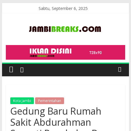
Skip
Sabtu, September 6, 2025
to
content
JambiBreaks
Kota Jambi
Pemerintahan
Gedung Baru Rumah
Sakit Abdurahman