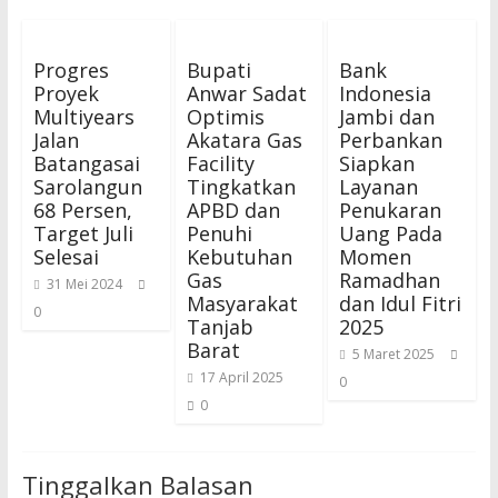
Progres
Bupati
Bank
Proyek
Anwar Sadat
Indonesia
Multiyears
Optimis
Jambi dan
Jalan
Akatara Gas
Perbankan
Batangasai
Facility
Siapkan
Sarolangun
Tingkatkan
Layanan
68 Persen,
APBD dan
Penukaran
Target Juli
Penuhi
Uang Pada
Selesai
Kebutuhan
Momen
Gas
Ramadhan
31 Mei 2024
Masyarakat
dan Idul Fitri
0
Tanjab
2025
Barat
5 Maret 2025
17 April 2025
0
0
Tinggalkan Balasan