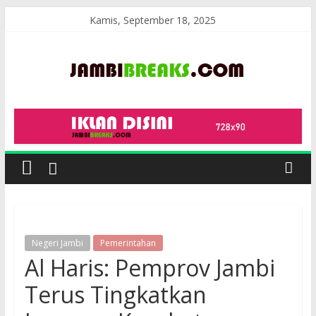
Skip
Kamis, September 18, 2025
to
content
JambiBreaks
Negeri Jambi
Pemerintahan
Al Haris: Pemprov Jambi
Terus Tingkatkan