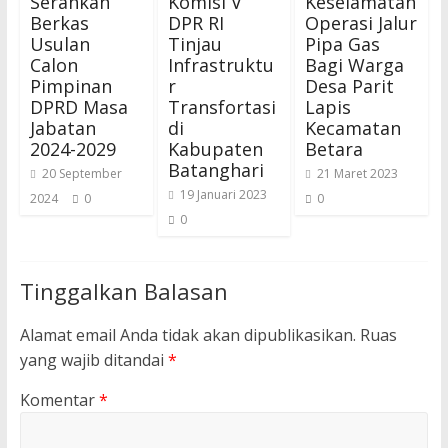
Serahkan
Komisi V
Keselamatan
Berkas
DPR RI
Operasi Jalur
Usulan
Tinjau
Pipa Gas
Calon
Infrastruktu
Bagi Warga
Pimpinan
r
Desa Parit
DPRD Masa
Transfortasi
Lapis
Jabatan
di
Kecamatan
2024-2029
Kabupaten
Betara
Batanghari
20 September
21 Maret 2023
19 Januari 2023
2024
0
0
0
Tinggalkan Balasan
Alamat email Anda tidak akan dipublikasikan.
Ruas
yang wajib ditandai
*
Komentar
*