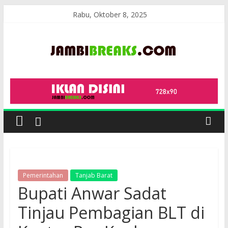
Skip
Rabu, Oktober 8, 2025
to
content
JambiBreaks
Pemerintahan
Tanjab Barat
Bupati Anwar Sadat
Tinjau Pembagian BLT di