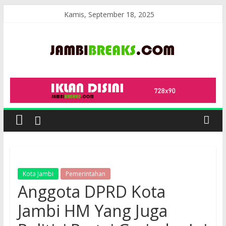
Skip
Kamis, September 18, 2025
to
content
JambiBreaks
Kota Jambi
Pemerintahan
Anggota DPRD Kota
Jambi HM Yang Juga