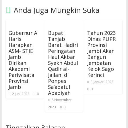
Anda Juga Mungkin Suka
Gubernur Al
Bupati
Tahun 2023
Haris
Tanjab
Dinas PUPR
Harapkan
Barat Hadiri
Provinsi
ASM- STIE
Peringatan
Jambi Akan
Jambi
Haul Akbar
Bangun
Dirikan
Syekh Abdul
Jembatan
Akademi
Qadir al-
Kelok Sago
Pariwisata
Jailani di
Kerinci
Provinsi
Ponpes
3 Januari 2023
Jambi
Sa’adatul
0
Abadiyah
2 Juni 2023
0
8 November
2023
0
Tinggalkan Balasan