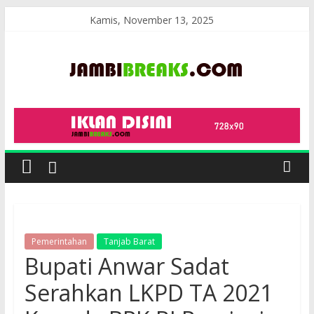
Skip
Kamis, November 13, 2025
to
content
JambiBreaks
Pemerintahan
Tanjab Barat
Bupati Anwar Sadat
Serahkan LKPD TA 2021